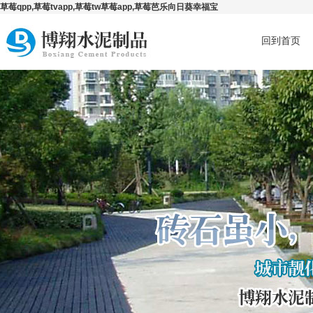
草莓qpp,草莓tvapp,草莓tw草莓app,草莓芭乐向日葵幸福宝
回到首页